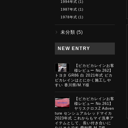
1994年式
(1)
1987年式
(1)
1978年式
(1)
未分類
(5)
NEW ENTRY
【ピカピカレインお客
様レビュー No.262】
トヨタ GR86 白 2021年式 ピカ
ピカレインはとにかく施工しや
すい 香川県/M.Y様
【ピカピカレインお客
様レビュー No.261】
ヤリスクロスZ Adven
ture センシュアルレッドマイカ
2023年式 これからもマイ洗車ア
イテムとして、長い付き合いに
なりそうです 愛知県 M.T様