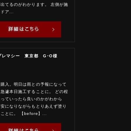
出てるのがわかります。 左側が施
ア...
プレマシー 東京都 G･O様
を購入。明日は雨との予報になって
急遽本日施工することに。 どの程
塗っていったら良いのかがわから
不安になりながらもとりあえず塗り
とに。 【before】...