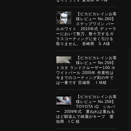
【ピカピカレインお客
様レビュー No.260】
ステップワゴン パー
ルホワイト 2015年式 ディーラ
ーにおいて数万、数十万するガ
ラスコーティングに全く引けを
取りません。 長崎県 S.A様
【ピカピカレインお客
様レビュー No.259】
トヨタ ランドクルーザー100 ホ
ワイトパール 2005年 作業性は
今までのコーティング剤の中で
は一番です 宮城県 I.M様
【ピカピカレインお客
様レビュー No.258】
TOYOTA iQ シルバ
ー 2009年式 重ねれば重ねる
ほど馴染んで綺麗がキープ 愛
知県 I.C.様