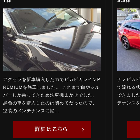
T様
S.S様
アクセラを新車購入したのでピカピカレインP
ナノピカ
REMIUMを施工しました。 これまで白やシル
て流れる
バーしか乗ってきため洗車機まかせでした。
できました
黒色の車を購入したのは初めてだったので、
テナンスを
塗装のメンテナンスに悩...