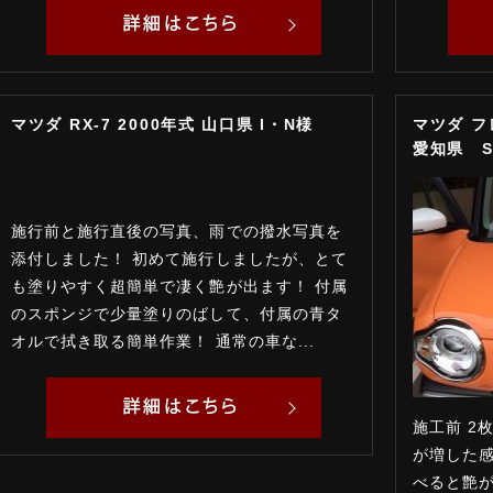
マツダ RX-7 2000年式 山口県 I・N様
マツダ 
愛知県 S
施行前と施行直後の写真、雨での撥水写真を
添付しました！ 初めて施行しましたが、とて
も塗りやすく超簡単で凄く艶が出ます！ 付属
のスポンジで少量塗りのばして、付属の青タ
オルで拭き取る簡単作業！ 通常の車な...
施工前 2
が増した感
べると艶が