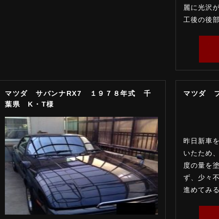
麗に光沢が
工後の後部ド
マツダ サバンナRX7 １９７８年式 千
マツダ 
葉県 K・T様
昨日新車
いたため、
度の量を
ず、少々
進めてみるこ