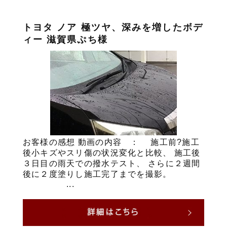
トヨタ ノア 極ツヤ、深みを増したボデ
ィー 滋賀県ぷち様
お客様の感想 動画の内容 ： 施工前?施工
後小キズやスリ傷の状況変化と比較、 施工後
３日目の雨天での撥水テスト、 さらに２週間
後に２度塗りし施工完了までを撮影。
...