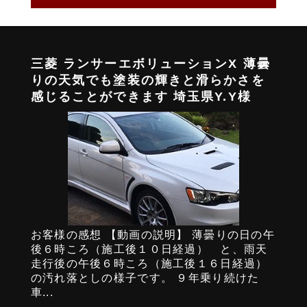
三菱 ランサーエボリューションX 薄曇
りの天気でも塗装の輝きと滑らかさを
感じることができます 埼玉県Y.Y様
お客様の感想 【動画の説明】 薄曇りの日の午
後６時ころ（施工後１０日経過） と、雨天
走行後の午後６時ころ（施工後１６日経過）
の汚れ落としの様子です。 ９年乗り続けた
車...