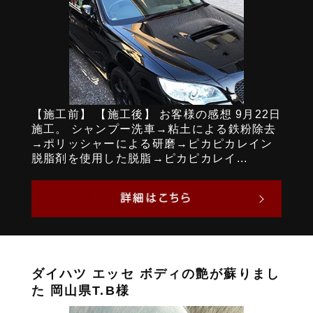
【施工前】 【施工後】 お客様の感想 9月22日
施工。 シャンプー洗車→粘土による鉄粉除去
→ポリッシャーによる研磨→ピカピカレイン
脱脂剤を使用した脱脂→ピカピカレイ...
ダイハツ エッセ ボディの艶が蘇りまし
た 岡山県T.B様