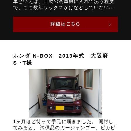
車といえば、自動の洗車機に入れて洗う程度
で、ここ数年ワックスがけなどしていない...
ホンダ N-BOX 2013年式 大阪府
S ･T様
1ヶ月ほど待って手元に届きました。 開封し
てみると、 試供品のカーシャンプー、ピカピ