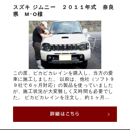
スズキ ジムニー ２０１１年式 奈良
県 M･O様
この度、ピカピカレインを購入し、当方の愛
車に施工しました。 以前は、他社（ソフト９
９社で６ヶ月対応）の製品を使っていました
が、施工状況が大変難しく又時間も必要でし
た。 ピカピカレインを注文し、約１ヶ月...