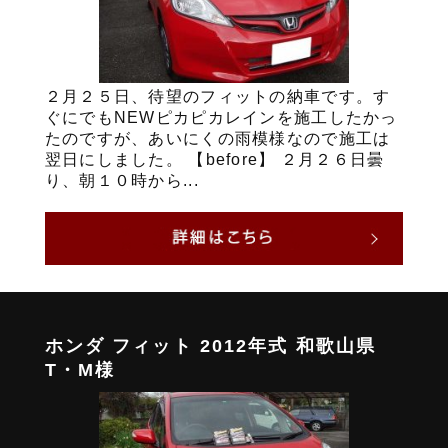
２月２５日、待望のフィットの納車です。す
ぐにでもNEWピカピカレインを施工したかっ
たのですが、あいにくの雨模様なので施工は
翌日にしました。 【before】 ２月２６日曇
り、朝１０時から...
ホンダ フィット 2012年式 和歌山県
T・M様