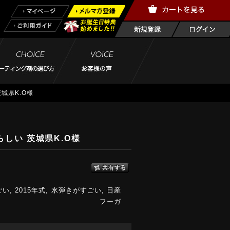
城県K.O様
しい 茨城県K.O様
ごい
,
2015年式
,
水弾きがすごい
,
日産
フーガ