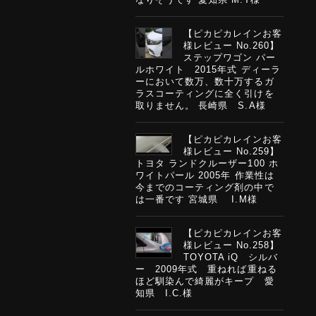
【ピカピカレインお客
様レビュー No.260】
ステップワゴン パー
ルホワイト 2015年式 ディーラ
ーにおいて数万、数十万するガ
ラスコーティングに全く引けを
取りません。 長崎県 S.A様
【ピカピカレインお客
様レビュー No.259】
トヨタ ランドクルーザー100 ホ
ワイトパール 2005年 作業性は
今までのコーティング剤の中で
は一番です 宮城県 I.M様
【ピカピカレインお客
様レビュー No.258】
TOYOTA iQ シルバ
ー 2009年式 重ねれば重ねる
ほど馴染んで綺麗がキープ 愛
知県 I.C.様