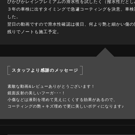
ぴかぴかレインプレミアムの滑水性を試したく（撥水性だとし
３年の車検に出すタイミングで急遽コーティングを決意、車検
した。
翌日の動画ですので滑水性確認は後日、何より艶と細かい傷の
残りでノートも施工予定。
スタッフより感謝のメッセージ
素敵な動画&レビューありがとうございます！
鏡面反射の美しいフーガ･･･！
小傷などは液剤を埋めて見えにくくする効果があるので、
コーティングの艶＋キズ埋めで更に美しいボディになります♪