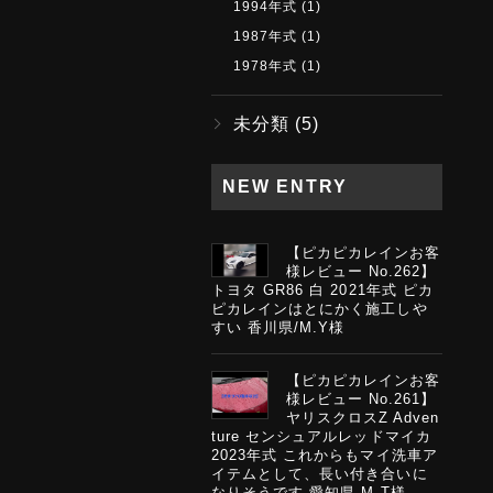
1994年式
(1)
1987年式
(1)
1978年式
(1)
未分類
(5)
NEW ENTRY
【ピカピカレインお客
様レビュー No.262】
トヨタ GR86 白 2021年式 ピカ
ピカレインはとにかく施工しや
すい 香川県/M.Y様
【ピカピカレインお客
様レビュー No.261】
ヤリスクロスZ Adven
ture センシュアルレッドマイカ
2023年式 これからもマイ洗車ア
イテムとして、長い付き合いに
なりそうです 愛知県 M.T様