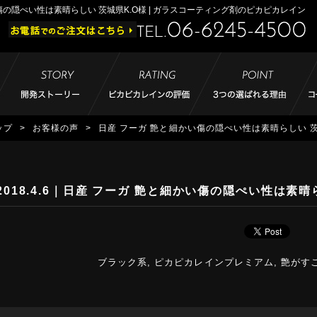
傷の隠ぺい性は素晴らしい 茨城県K.O様 | ガラスコーティング剤のピカピカレイン
ップ
>
お客様の声
>
日産 フーガ 艶と細かい傷の隠ぺい性は素晴らしい 茨
2018.4.6
｜日産 フーガ 艶と細かい傷の隠ぺい性は素晴ら
ブラック系
,
ピカピカレインプレミアム
,
艶がす