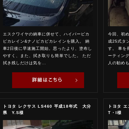
エスクワイヤの納車に併せて、ハイパーピカ
今回、初
ピカレイン&ナノピカピカレインを購入。 納
成25式タ
車2日後に早速施工開始。思ったより、塗布し
す。 車を
やすく、また、拭き取りも簡単でした。 ただ
ーティン
拭き残しだけは気を...
人の勧めも
トヨタ レクサス LS460 平成18年式 大分
トヨタ エ
県 Y.S様
T・I様