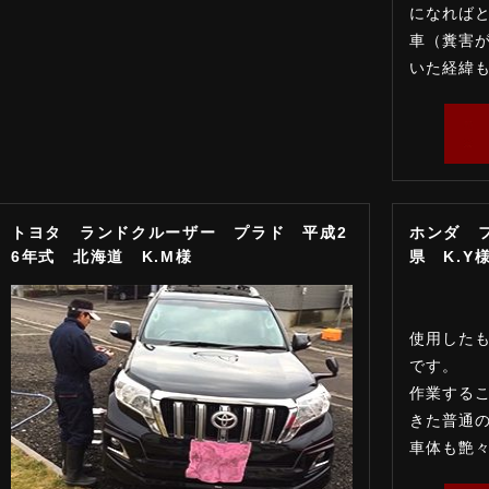
になればと
車（糞害
いた経緯も
トヨタ ランドクルーザー プラド 平成2
ホンダ 
6年式 北海道 K.M様
県 K.Y
使用した
です。 
作業するこ
きた普通
車体も艶々