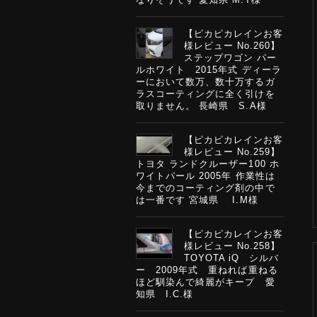
【ピカピカレインお客
様レビュー No.260】
ステップワゴン パー
ルホワイト 2015年式 ディーラ
ーにおいて数万、数十万するガ
ラスコーティングに全く引けを
取りません。 長崎県 S.A様
【ピカピカレインお客
様レビュー No.259】
トヨタ ランドクルーザー100 ホ
ワイトパール 2005年 作業性は
今までのコーティング剤の中で
は一番です 宮城県 I.M様
【ピカピカレインお客
様レビュー No.258】
TOYOTA iQ シルバ
ー 2009年式 重ねれば重ねる
ほど馴染んで綺麗がキープ 愛
知県 I.C.様