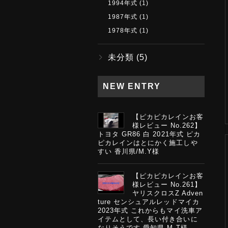
1994年式
(1)
1987年式
(1)
1978年式
(1)
未分類
(5)
NEW ENTRY
【ピカピカレインお客
様レビュー No.262】
トヨタ GR86 白 2021年式 ピカ
ピカレインはとにかく施工しや
すい 香川県/M.Y様
【ピカピカレインお客
様レビュー No.261】
ヤリスクロスZ Adven
ture センシュアルレッドマイカ
2023年式 これからもマイ洗車ア
イテムとして、長い付き合いに
なりそうです 愛知県 M.T様