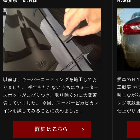
奈川県 M.H様
H.G様
以前は、キーパーコーティングを施工してお
愛車のＨＹ
りました。 半年もたたないうちにウォーター
工概要 ガ
スポットがこびりつき、取り除くのに大変苦
照しながら
労していました。 今回、スーパーピカピカレ
ング液残量
インを試してみることに決めました...
仕上がり 細