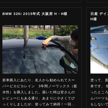
BMW 320i 2015年式 大阪府 H・H様
日産 デイ
H様
新車購入にあたり、友人から勧められてスー
塗って、
パーピカピカレイン 3年間ノーワックス（親
単です。 
水性）を購入しました。届いた時は皆さんの
ったところ
レビューにもある通り、あまりに小さくてび
ムパーツ
っくりしましたが、使ってみて納得！一回...
もしないで