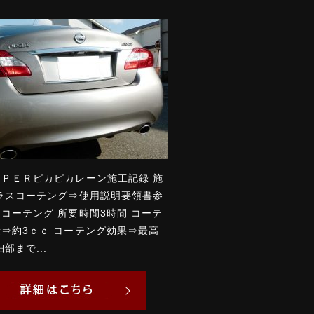
ＰＥＲピカピカレーン施工記録 施
ラスコーテング⇒使用説明要領書参
コーテング 所要時間3時間 コーテ
⇒約3ｃｃ コーテング効果⇒最高
部まで...