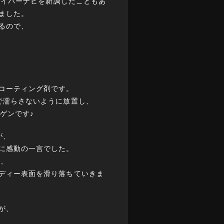
サイバーナビを新調したこともあ
ました。
るので、
コーティング剤です。
で濡らさないように放置し、
ゲンです♪
が、
に感動の一言でした。
が、
ディー表面を滑り落ちていきま
が、