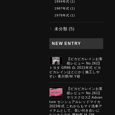
1994年式
(1)
1987年式
(1)
1978年式
(1)
未分類
(5)
NEW ENTRY
【ピカピカレインお客
様レビュー No.262】
トヨタ GR86 白 2021年式 ピカ
ピカレインはとにかく施工しや
すい 香川県/M.Y様
【ピカピカレインお客
様レビュー No.261】
ヤリスクロスZ Adven
ture センシュアルレッドマイカ
2023年式 これからもマイ洗車ア
イテムとして、長い付き合いに
なりそうです 愛知県 M.T様