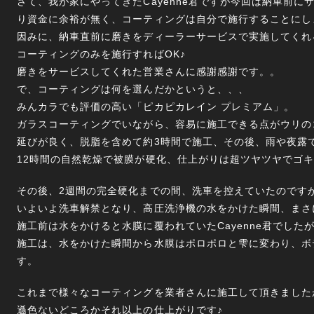
さて、我が家にやってきたCayenne君ですが今回は納車前に
り資金に余裕が無く、コーティングは自分で施行することにし
因みに、納車直前に磨きをディーラーサービスで実施してくれ
コーティングのみを施行すればOK♪
磨きをサービスしてくれた営業さんに感謝感謝です。。
で、コーティングは何を選んだかというと、、、
みんカラでも評価の高い「ピカピカレイン プレミアム」。
ガラスコーティングでいながら、容易に施工できる点がウリの
延びが良く、脱脂を含めて約3時間で施工、その後、雨や夜露
12時間の自然乾燥で被膜が硬化、仕上がりは超ツヤツヤでゴキ
その後、2週間の完全硬化までの間、洗車を控えていたのです
いよいよ洗車解禁となり、高圧洗浄機の水をかけた瞬間、まさ
施工前は水をかけると水膜に覆われていたCayenne君でした
施工は、水をかけた瞬間から水膜はポロポロと雫に変わり、ボ
す。
これまで様々なコーティングを業者さんに施工して頂きました
遜色ないどころかそれ以上の仕上がりです♪