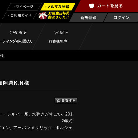
N様
福岡県K.N様
ー・シルバー系
,
水弾きがすごい
,
201
2年式
イエン
,
アーバンメタリック
,
ポルシェ