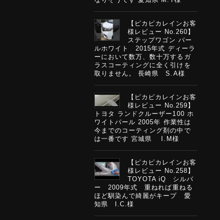
【ピカピカレインお客
様レビュー No.260】
ステップワゴン パー
ルホワイト 2015年式 ディーラ
ーにおいて数万、数十万するガ
ラスコーティングに全く引けを
取りません。 長崎県 S.A様
【ピカピカレインお客
様レビュー No.259】
トヨタ ランドクルーザー100 ホ
ワイトパール 2005年 作業性は
今までのコーティング剤の中で
は一番です 宮城県 I.M様
【ピカピカレインお客
様レビュー No.258】
TOYOTA iQ シルバ
ー 2009年式 重ねれば重ねる
ほど馴染んで綺麗がキープ 愛
知県 I.C.様