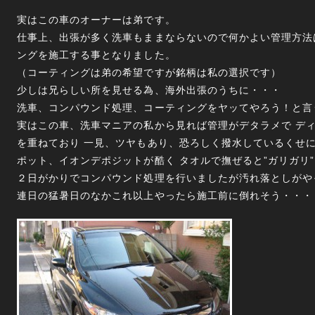
実はこの車のオーナーは弟です。
仕事上、出張が多く洗車もままならないので何かよい管理方法
ングを施工する事となりました。
（コーティングは弟の希望ですが銘柄は私の選択です）
少しは兄らしい所を見せる為、海外出張のうちに・・・
洗車、コンパウンド処理、コーティングをヤッてやろう！と言
実はこの車、洗車マニアの私から見れば管理がデタラメで デ
を重ねており 一見、ツヤもあり、恐ろしく撥水しているくせに
ポット、イオンデポジットが酷く タオルで撫ぜると”ガリガリ
２日がかりでコンパウンド処理を行いましたが汚れ落としがや
連日の猛暑日のなかこれ以上やったら施工前に倒れそう・・・