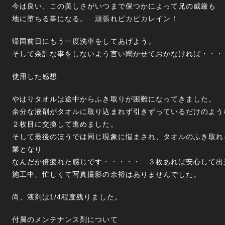
今は良い、この美しさがいつまで保つかによって兄の威厳も
地に堕ちる事になる。 頑張れピカピカレイン！
帰国前日にもう一度洗車をしてあげよう。
そして余計な事をしないよう言い聞かせておかなければ・・・
使用した感想
やはりタオルは途中からふき取りが困難になってきました。
余分な液剤がタオルに取り込まれず引きずっているだけのよう
２枚目に交換して進めました。
そして最後のほうでは同じ現象に悩まされ、タオルのふき取れ
業となり
なんだか倍疲れた感じです・・・・・ ３枚あれば安心して出
施工中、忙しくて写真撮影の余裕はありませんでした。
尚、液剤は1/4程度残りました。
付属のメンテナンス剤について