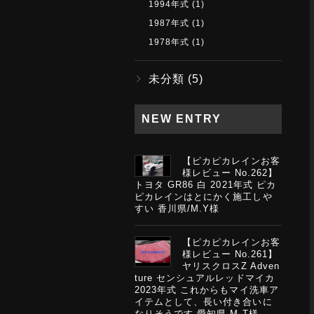
1994年式
(1)
1987年式
(1)
1978年式
(1)
未分類
(5)
NEW ENTRY
【ピカピカレインお客
様レビュー No.262】
トヨタ GR86 白 2021年式 ピカ
ピカレインはとにかく施工しや
すい 香川県/M.Y様
【ピカピカレインお客
様レビュー No.261】
ヤリスクロスZ Adven
ture センシュアルレッドマイカ
2023年式 これからもマイ洗車ア
イテムとして、長い付き合いに
なりそうです 愛知県 M.T様