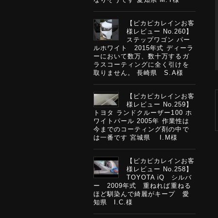
【ピカピカレインお客
様レビュー No.260】
ステップワゴン パー
ルホワイト 2015年式 ディーラ
ーにおいて数万、数十万するガ
ラスコーティングに全く引けを
取りません。 長崎県 S.A様
【ピカピカレインお客
様レビュー No.259】
トヨタ ランドクルーザー100 ホ
ワイトパール 2005年 作業性は
今までのコーティング剤の中で
は一番です 宮城県 I.M様
【ピカピカレインお客
様レビュー No.258】
TOYOTA iQ シルバ
ー 2009年式 重ねれば重ねる
ほど馴染んで綺麗がキープ 愛
知県 I.C.様