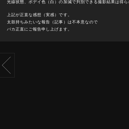
光線状態、ボデイ色（白）の加減で判別できる撮影結果は得ら
上記が正直な感想（実感）です。
太鼓持ちみたいな報告（記事）は不本意なので
バカ正直にご報告申し上げます。