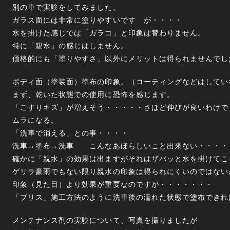
別の車で実験をしてみました。
ガラス面には非常に塗りやすいです が・・・・
水を掛けた感じでは「ガラコ」と印象は替わりません。
特に「親水」の感じはしません。
価格的にも「塗りやすさ」以外にメリットは得られませんでし
ボディ面（塗装面）塗布の印象。（コーティングなどはしてい
まず、乾いた状態での使用に恐怖を感じます。
「こすりキズ」が増えそう・・・・・さほど伸びが良いわけで
ムラになる。
「洗車で消える」との事・・・・
洗車→塗布→洗車 こんなあほらしいこと出来ない・・・・
確かに「親水」の効果は出ますがそれはザバッと水を掛けてこ
ゲリラ豪雨でもない限り親水の印象は得られにくいのではない
印象（見た目）より効果が重要なのですが・・・・・・・
「ブリス」施工方法のように洗車後の濡れた状態で塗布できれ
メンテナンス剤の実験について、写真を撮りましたが