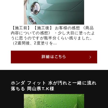
【施工前】 【施工後】 お客様の感想 《商品
内容についての感想》 ・少し大目に塗ったよ
うに思うのですが瓶半分くらい残りました。
（2週間後、2度塗りを...
ホンダ フィット 水が汚れと一緒に流れ
落ちる 岡山県T.K様