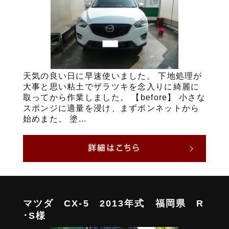
天気の良い日に早速使いました。 下地処理が
大事と思い粘土でザラツキを念入りに綺麗に
取ってから作業しました。 【before】 小さな
スポンジに適量を浸け、まずボンネットから
始めまた。 塗...
マツダ CX-5 2013年式 福岡県 R
･S様