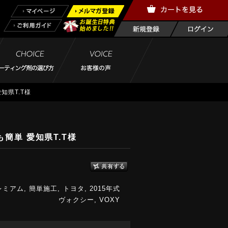
知県T.T様
簡単 愛知県T.T様
レミアム
,
簡単施工
,
トヨタ
,
2015年式
ヴォクシー
,
VOXY