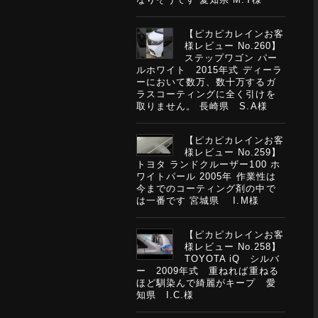
【ピカピカレインお客
様レビュー No.260】
ステップワゴン パー
ルホワイト 2015年式 ディーラ
ーにおいて数万、数十万するガ
ラスコーティングに全く引けを
取りません。 長崎県 S.A様
【ピカピカレインお客
様レビュー No.259】
トヨタ ランドクルーザー100 ホ
ワイトパール 2005年 作業性は
今までのコーティング剤の中で
は一番です 宮城県 I.M様
【ピカピカレインお客
様レビュー No.258】
TOYOTA iQ シルバ
ー 2009年式 重ねれば重ねる
ほど馴染んで綺麗がキープ 愛
知県 I.C.様