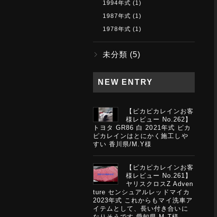
1994年式
(1)
1987年式
(1)
1978年式
(1)
未分類
(5)
NEW ENTRY
【ピカピカレインお客
様レビュー No.262】
トヨタ GR86 白 2021年式 ピカ
ピカレインはとにかく施工しや
すい 香川県/M.Y様
【ピカピカレインお客
様レビュー No.261】
ヤリスクロスZ Adven
ture センシュアルレッドマイカ
2023年式 これからもマイ洗車ア
イテムとして、長い付き合いに
なりそうです 愛知県 M.T様