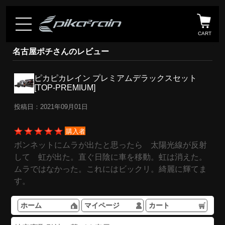
CART
名古屋ポチさんのレビュー
ピカピカレイン プレミアムデラックスセット
[TOP-PREMIUM]
投稿日：2021年09月01日
購入者
ボンネットにムラが出たと思ったら 太陽光線が反射
して 虹が出た。直ぐ日陰に車を移動。虹は消えた。
ムラではなかった。これにはビックリ。綺麗に輝てま
す。
ホーム
マイページ
カート