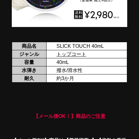
商品名
SLICK TOUCH 40mL
ジャンル
トップコート
容量
40mL
水弾き
撥水/滑水性
耐久
約3か月
【メール便OK！】商品のご注意