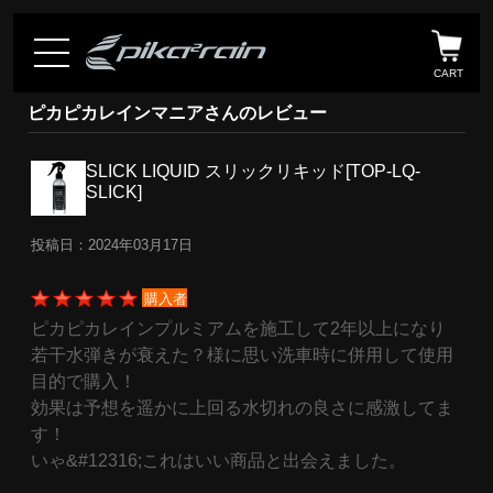
CART
ピカピカレインマニアさんのレビュー
SLICK LIQUID スリックリキッド[TOP-LQ-
SLICK]
投稿日：2024年03月17日
購入者
ピカピカレインプルミアムを施工して2年以上になり
若干水弾きが衰えた？様に思い洗車時に併用して使用
目的で購入！
効果は予想を遥かに上回る水切れの良さに感激してま
す！
いゃ&#12316;これはいい商品と出会えました。