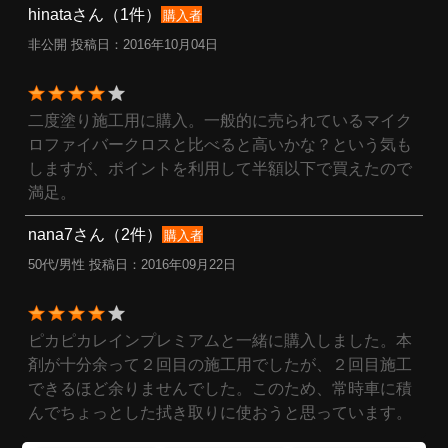
hinataさん（1件）
購入者
非公開 投稿日：2016年10月04日
二度塗り施工用に購入。一般的に売られているマイク
ロファイバークロスと比べると高いかな？という気も
しますが、ポイントを利用して半額以下で買えたので
満足。
nana7さん（2件）
購入者
50代/男性 投稿日：2016年09月22日
ピカピカレインプレミアムと一緒に購入しました。本
剤が十分余って２回目の施工用でしたが、２回目施工
できるほど余りませんでした。このため、常時車に積
んでちょっとした拭き取りに使おうと思っています。