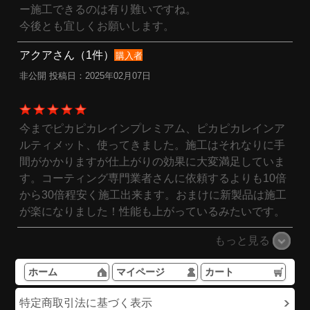
ー施工できるのは有り難いですね。
今後とも宜しくお願いします。
アクアさん（1件）
購入者
非公開 投稿日：2025年02月07日
今までピカピカレインプレミアム、ピカピカレインア
ルティメット、使ってきました。施工はそれなりに手
間がかかりますが仕上がりの効果に大変満足していま
す。コーティング専門業者さんに依頼するよりも10倍
から30倍程安く施工出来ます。おまけに新製品は施工
が楽になりました！性能も上がっているみたいです。
もっと見る
ホーム
マイページ
カート
特定商取引法に基づく表示