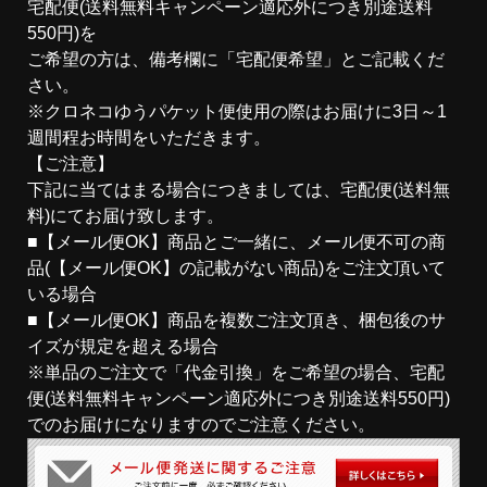
宅配便(送料無料キャンペーン適応外につき
別途送料
550円
)を
ご希望の方は、備考欄に「宅配便希望」とご記載くだ
さい。
※クロネコゆうパケット便使用の際はお届けに3日～1
週間程お時間をいただきます。
【ご注意】
下記に当てはまる場合につきましては、
宅配便(送料無
料)
にてお届け致します。
■【メール便OK】商品とご一緒に、メール便不可の商
品(【メール便OK】の記載がない商品)をご注文頂いて
いる場合
■【メール便OK】商品を複数ご注文頂き、梱包後のサ
イズが規定を超える場合
※単品のご注文で「代金引換」をご希望の場合、宅配
便(送料無料キャンペーン適応外につき
別途送料550円
)
でのお届けになりますのでご注意ください。