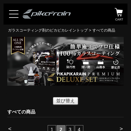
CART
ガラスコーティング剤のピカピカレイントップ
> すべての商品
並び替え
すべての商品
<
>
1
2
3
4