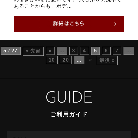
あることからも、ボデ...
5 / 27
«
...
3
4
5
6
7
...
« 先頭
»
10
20
...
最後 »
ご利用ガイド