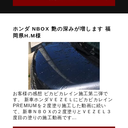
ホンダ NBOX 艶の深みが増します 福
岡県H.M様
お客様の感想 ピカピカレイン施工第二弾で
す。 新車ホンダＶＥＺＥＬにピカピカレイン
PREMIUMを２度塗り施工した動画に続い
て、新車ＮＢＯＸの２度塗りとＶＥＺＥＬ３
度目の塗りの施工動画です...