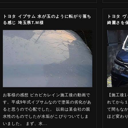
トヨタ イプサム 水が玉のように転がり落ち
トヨタ 
る感じ 埼玉県T.M様
綺麗さを保
お客様の感想 ピカピカレイン施工後の動画で
【施工後1
す。平成9年式イプサムなので塗装の劣化があ
れてから１
ると思うので心配でした。 以前は某会社の親
て間もな
水性のものでしたが水垢がこびりついてしま
ほど変わり
いました。 まず、水...