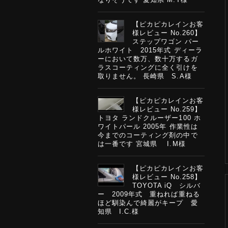
【ピカピカレインお客
様レビュー No.260】
ステップワゴン パー
ルホワイト 2015年式 ディーラ
ーにおいて数万、数十万するガ
ラスコーティングに全く引けを
取りません。 長崎県 S.A様
【ピカピカレインお客
様レビュー No.259】
トヨタ ランドクルーザー100 ホ
ワイトパール 2005年 作業性は
今までのコーティング剤の中で
は一番です 宮城県 I.M様
【ピカピカレインお客
様レビュー No.258】
TOYOTA iQ シルバ
ー 2009年式 重ねれば重ねる
ほど馴染んで綺麗がキープ 愛
知県 I.C.様