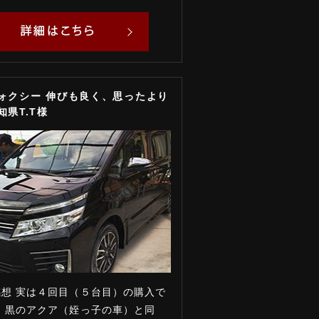
ヴォクシー 伸びも良く、思ったより
知県T.T様
想 実は４回目（５台目）の購入で
、黒のアクア（姪っ子の車）と同