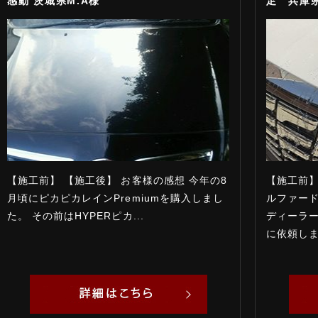
感動 茨城県M.A様
足 兵庫県
【施工前】 【施工後】 お客様の感想 今年の8
【施工前】
月頃にピカピカレインPremiumを購入しまし
ルファード
た。 その前はHYPERピカ...
ディーラ
に依頼しま