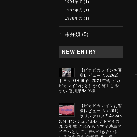
1994年式
(1)
1987年式
(1)
1978年式
(1)
未分類
(5)
NEW ENTRY
【ピカピカレインお客
様レビュー No.262】
トヨタ GR86 白 2021年式 ピカ
ピカレインはとにかく施工しや
すい 香川県/M.Y様
【ピカピカレインお客
様レビュー No.261】
ヤリスクロスZ Adven
ture センシュアルレッドマイカ
2023年式 これからもマイ洗車ア
イテムとして、長い付き合いに
なりそうです 愛知県 M.T様