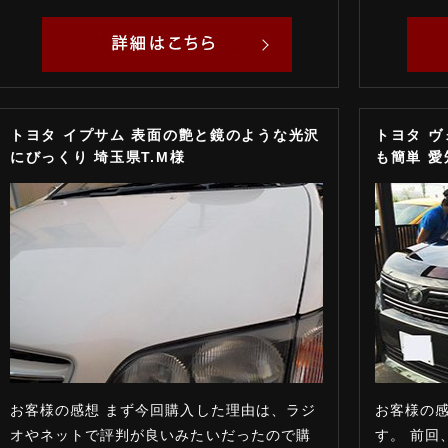
トヨタ イプサム 表面の艶と鏡のような光沢
トヨタ 
にびっくり 埼玉県T.M様
も簡単 愛
お客様の感想 まず今回購入した理由は、ラジ
お客様の感
オやネットで評判が良いみたいだったので購
す。 前回