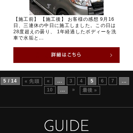
【施工前】 【施工後】 お客様の感想 9月16
日、三連休の中日に施工しました。この日は
28度超えの曇り、 1年経過したボディーを洗
車で水垢と...
5 / 14
«
...
3
4
5
6
7
...
« 先頭
»
10
...
最後 »