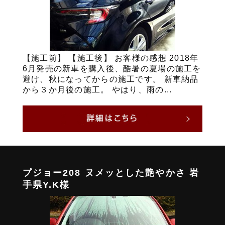
【施工前】 【施工後】 お客様の感想 2018年
6月発売の新車を購入後、酷暑の夏場の施工を
避け、秋になってからの施工です。 新車納品
から３か月後の施工。 やはり、雨の...
プジョー208 ヌメッとした艶やかさ 岩
手県Y.K様