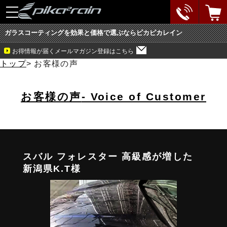
toggle
navigation
ガラスコーティングを効果と価格で選ぶならピカピカレイン
お得情報が届くメールマガジン登録はこちら
トップ
>
お客様の声
お客様の声
- Voice of Customer
スバル フォレスター 高級感が増した
新潟県K.T様