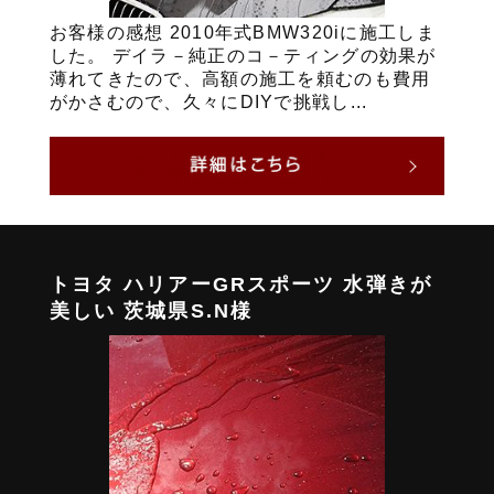
お客様の感想 2010年式BMW320iに施工しま
した。 デイラ－純正のコ－ティングの効果が
薄れてきたので、高額の施工を頼むのも費用
がかさむので、久々にDIYで挑戦し...
トヨタ ハリアーGRスポーツ 水弾きが
美しい 茨城県S.N様