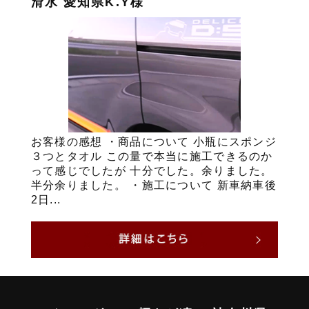
滑水 愛知県K.Y様
お客様の感想 ・商品について 小瓶にスポンジ
３つとタオル この量で本当に施工できるのか
って感じでしたが 十分でした。余りました。
半分余りました。 ・施工について 新車納車後
2日...