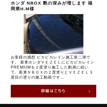
ホンダ NBOX 艶の深みが増します 福
岡県H.M様
お客様の感想 ピカピカレイン施工第二弾で
す。 新車ホンダＶＥＺＥＬにピカピカレイン
PREMIUMを２度塗り施工した動画に続い
て、新車ＮＢＯＸの２度塗りとＶＥＺＥＬ３
度目の塗りの施工動画です...