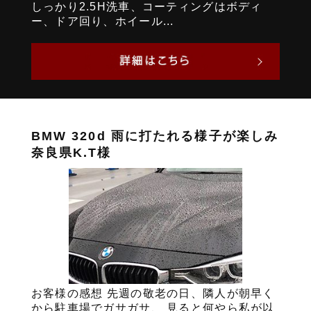
しっかり2.5H洗車、コーティングはボディ
ー、ドア回り、ホイール...
BMW 320d 雨に打たれる様子が楽しみ
奈良県K.T様
お客様の感想 先週の敬老の日、隣人が朝早く
から駐車場でガサガサ、 見ると何やら私が以