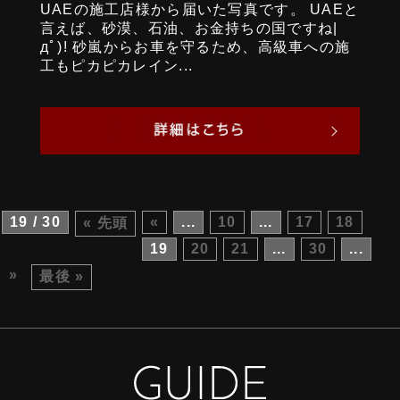
UAEの施工店様から届いた写真です。 UAEと
言えば、砂漠、石油、お金持ちの国ですね|
дﾟ)! 砂嵐からお車を守るため、高級車への施
工もピカピカレイン...
19 / 30
«
...
10
...
17
18
« 先頭
19
20
21
...
30
...
»
最後 »