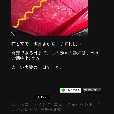
右と左で、水弾きが違いますね|дﾟ)
発売できる日まで、この効果の詳細は、乞う
ご期待!!ですが、
楽しい実験の一日でした。
ガラスコーティング
,
ニュース＆イベント
,
ピ
カピカレイン
,
開発&研究