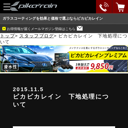
toggle
navigation
ガラスコーティングを効果と価格で選ぶならピカピカレイン
お得情報が届くメールマガジン登録はこちら
トップ
>
スタッフブログ
>
ピカピカレイン 下地処理につ
いて
2015.11.5
ピカピカレイン 下地処理につ
いて