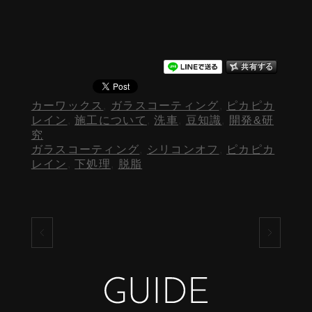
カーワックス
,
ガラスコーティング
,
ピカピカ
レイン
,
施工について
,
洗車
,
豆知識
,
開発&研
究
ガラスコーティング
,
シリコンオフ
,
ピカピカ
レイン
,
下処理
,
脱脂