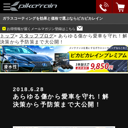
toggle
navigation
ガラスコーティングを効果と価格で選ぶならピカピカレイン
お得情報が届くメールマガジン登録はこちら
トップ
>
スタッフブログ
>
あらゆる傷から愛車を守れ！解
決策から予防策まで大公開！
2018.6.28
あらゆる傷から愛車を守れ！解
決策から予防策まで大公開！