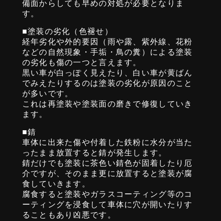
備面からしても早めの対処が必要となりま
す。
■塗装の劣化（色褪せ）
経年劣化や外的要因（雨や露、紫外線、花粉
などの自然現象・手垢・鳥の糞）による塗装
の劣化も傷の一つと言えます。
黒い車が白っぽく見えたり、白い車が黄ばん
でみえたりするのは塗装の劣化が原因のこと
が多いです。
これは再塗装や塗装面の磨きで修復していき
ます。
■錆
車体に出来た傷や付着した鉄粉に水分が当た
ったまま放置すると錆が発生します。
錆だけでも塗装に茶色い錆色が固着したり厄
介ですが、そのまま更に放置すると塗装が腐
食していきます。
腐食すると塗装やガラスコーティング等のコ
ーティングを浸食して車体に穴が開いたりす
ることもあり凶悪です。