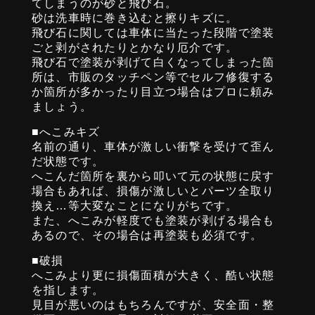
てしまうのが砂と飛び石。
砂は洗車時に巻き込むと擦りキズに。
飛び石に関しては車体に当たった段階で塗装
ごと剥がされたりとかなり厄介です。
飛び石で塗装が剥げて白くなってしまった箇
所は、市販のタッチペン等でセルフ修復する
か箇所が多かったり目立つ場合はプロに頼み
ましょう。
■へこみキズ
名前の通り、車体が激しい衝撃を受けて歪ん
だ状態です。
へこんだ箇所を裏から叩いて元の状態に戻す
場合もあれば、損傷が激しいとパーツ全取り
換え…等大変なことになりがちです。
また、へこみが軽度でも塗装が剥げる場合も
あるので、その場合は再塗装も必須です。
■破損
へこみより更に損傷面積が大きく、酷い状態
を指します。
見目が悪いのはもちろんですが、安全面・整