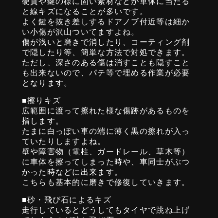
硬貨や鍵の様に固い素材などが車体に当たる
と線キズになることが多いです。
よく鍵を抜き差しするドアノブ付近等は細か
い小傷が沢山ついてますよね。
傷が浅いと磨きで消したり、コーティング剤
で隠したり等、簡単な方法で対処できます。
ただし、深さのある傷は消すことも隠すこと
も出来ないので、パテ等で埋める作業が必要
となります。
■擦りキズ
広範囲に渡って擦れた様な傷跡があるものを
指します。
たまに白っぽい車の端に薄く黒の擦れが入っ
ていたりしますよね。
壁や障害物（電柱、ガードレール、草木等）
に車体を擦ってしまった時や、車同士がぶつ
かった時などに出来ます。
こちらも基本的に磨きで修復していきます。
■砂・飛び石によるキズ
走行しているとどうしてもタイヤで跳ね上げ