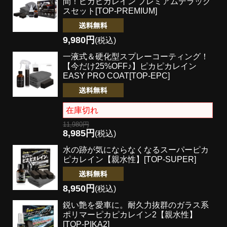
間！
ピカピカレイン プレミアムデラック
スセット[TOP-PREMIUM]
9,980円
(税込)
一液式＆硬化型スプレーコーティング！
【今だけ25%OFF♪】ピカピカレイン
EASY PRO COAT[TOP-EPC]
在庫切れ
11,980円
8,985円
(税込)
水の跡が気にならなくなる
スーパーピカ
ピカレイン【親水性】[TOP-SUPER]
8,950円
(税込)
鋭い艶を愛車に。耐久力抜群のガラス系
ポリマー
ピカピカレイン2【親水性】
[TOP-PIKA2]